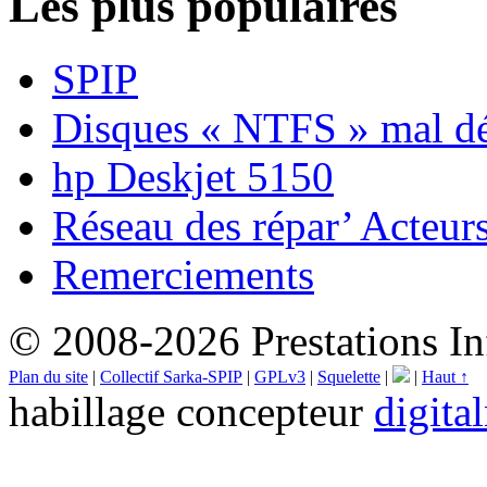
Les plus populaires
SPIP
Disques « NTFS » mal d
hp Deskjet 5150
Réseau des répar’ Acteur
Remerciements
© 2008-2026 Prestations In
Plan du site
|
Collectif Sarka-SPIP
|
GPLv3
|
Squelette
|
|
Haut ↑
habillage concepteur
digita